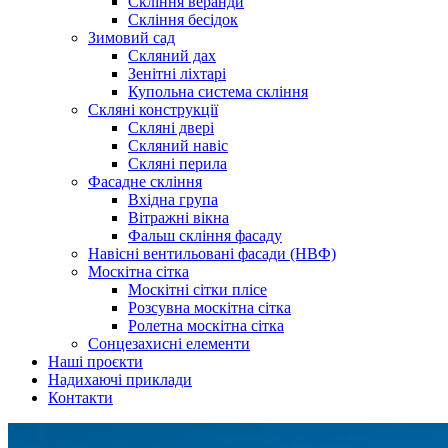
Скління веранди
Скління бесідок
Зимовий сад
Скляний дах
Зенітні ліхтарі
Купольна система скління
Скляні конструкції
Скляні двері
Скляний навіс
Cкляні перила
Фасадне скління
Вхідна група
Вітражні вікна
Фальш скління фасаду
Навісні вентильовані фасади (НВФ)
Москітна сітка
Москітні сітки плісе
Розсувна москітна сітка
Ролетна москітна сітка
Сонцезахисні елементи
Наші проєкти
Надихаючі приклади
Контакти