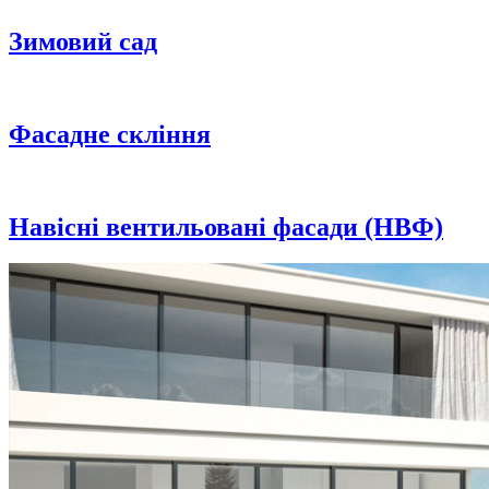
Зимовий сад
Фасадне скління
Навісні вентильовані фасади (НВФ)