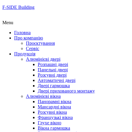
F-SIDE Building
Menu
Головна
Про компанію
Проєктування
Сервіс
Продукція
Алюмінієві двері
Розпашні двері
Панельні двері
Розсувні двері
Автоматичні двері
Двері гармошка
Двері прихованого монтажу
Алюмінієві вікна
Панорамні вікна
Мансардні вікна
Розсувні вікна
Французькі вікна
Глухе вікно
Вікна гармошка