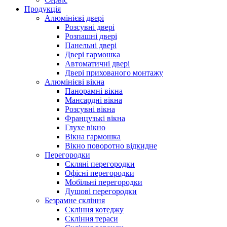
Продукція
Алюмінієві двері
Розсувні двері
Розпашні двері
Панельні двері
Двері гармошка
Автоматичні двері
Двері прихованого монтажу
Алюмінієві вікна
Панорамні вікна
Мансардні вікна
Розсувні вікна
Французькі вікна
Глухе вікно
Вікна гармошка
Вікно поворотно відкидне
Перегородки
Скляні перегородки
Офісні перегородки
Мобільні перегородки
Душові перегородки
Безрамне скління
Скління котеджу
Скління тераси