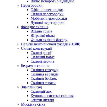
Вікно поворотно відкидне
Перегородки
Офісні перегородки
Скляні перегородки
Мобільні перегородки
Душові перегородки
Фасадне скління
Вхідна група
Вітражні вікна
Фальш скління фасаду
Навісні вентильовані фасади (НВФ)
Скляні конструкції
Скляні двері
Скляний навіс
Cкляні перила
Безрамне скління
Скління котеджу
Скління веранди
Скління бесідок
Скління тераси
Зимовий сад
Скляний дах
Купольна система скління
Зенітні ліхтарі
Москітна сітка