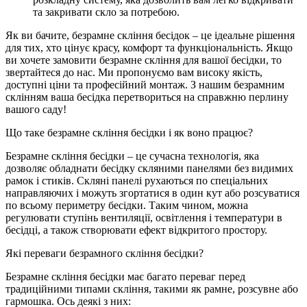
та закривати скло за потребою.
Як ви бачите, безрамне скління бесідок – це ідеальне рішення
для тих, хто цінує красу, комфорт та функціональність. Якщо
ви хочете замовити безрамне скління для вашої бесідки, то
звертайтеся до нас. Ми пропонуємо вам високу якість,
доступні ціни та професійний монтаж. З нашим безрамним
склінням ваша бесідка перетвориться на справжню перлину
вашого саду!
Що таке безрамне скління бесідки і як воно працює?
Безрамне скління бесідки – це сучасна технологія, яка
дозволяє обладнати бесідку скляними панелями без видимих
рамок і стиків. Скляні панелі рухаються по спеціальних
направляючих і можуть згортатися в один кут або розсуватися
по всьому периметру бесідки. Таким чином, можна
регулювати ступінь вентиляції, освітлення і температури в
бесідці, а також створювати ефект відкритого простору.
Які переваги безрамного скління бесідки?
Безрамне скління бесідки має багато переваг перед
традиційними типами скління, такими як рамне, розсувне або
гармошка. Ось деякі з них: