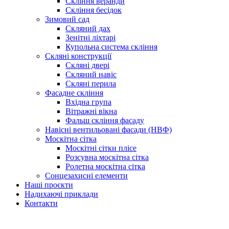
Скління веранди
Скління бесідок
Зимовий сад
Скляний дах
Зенітні ліхтарі
Купольна система скління
Скляні конструкції
Скляні двері
Скляний навіс
Cкляні перила
Фасадне скління
Вхідна група
Вітражні вікна
Фальш скління фасаду
Навісні вентильовані фасади (НВФ)
Москітна сітка
Москітні сітки плісе
Розсувна москітна сітка
Ролетна москітна сітка
Сонцезахисні елементи
Наші проєкти
Надихаючі приклади
Контакти