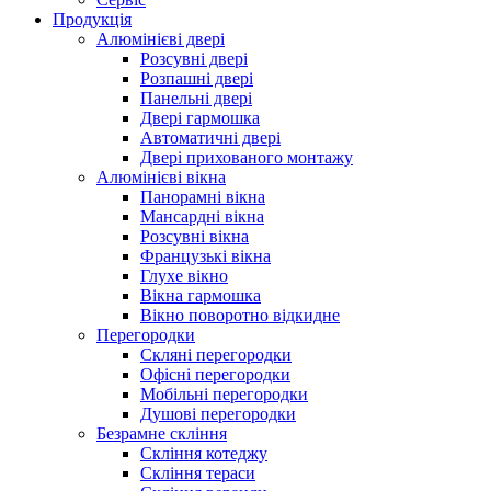
Продукція
Алюмінієві двері
Розсувні двері
Розпашні двері
Панельні двері
Двері гармошка
Автоматичні двері
Двері прихованого монтажу
Алюмінієві вікна
Панорамні вікна
Мансардні вікна
Розсувні вікна
Французькі вікна
Глухе вікно
Вікна гармошка
Вікно поворотно відкидне
Перегородки
Скляні перегородки
Офісні перегородки
Мобільні перегородки
Душові перегородки
Безрамне скління
Скління котеджу
Скління тераси