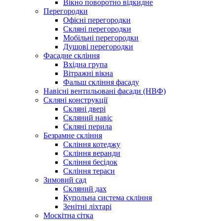
Вікно поворотно відкидне
Перегородки
Офісні перегородки
Скляні перегородки
Мобільні перегородки
Душові перегородки
Фасадне скління
Вхідна група
Вітражні вікна
Фальш скління фасаду
Навісні вентильовані фасади (НВФ)
Скляні конструкції
Скляні двері
Скляний навіс
Cкляні перила
Безрамне скління
Скління котеджу
Скління веранди
Скління бесідок
Скління тераси
Зимовий сад
Скляний дах
Купольна система скління
Зенітні ліхтарі
Москітна сітка