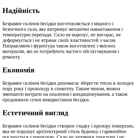
Надійність
Безрамне скління бесідки виготовляється з міцного і
безпечного скла, яке витримує механічні навантаження і
температурні перепади. Скло не корозує, не вигорає, не
деформується і не втрачає своїх властивостей з часом.
Направляючі і фурнітура також виготовлені з якісних
матеріалів, які не потребують частого обслуговування і
ремонту.
Економія
Безрамне скління бесідки допомагає зберегти тепло в холодну
пору року і прохолоду в спекотну. Таким чином, можна
зменшити витрати на опалення і кондиціонування, а також
продовжити сезон використання бесідки.
Естетичний вигляд
Безрамне скління бесідки створює гладку і прозору поверхню,
яка не порушує архітектурний стиль будинку і гармонійно
поєднується з природою. Скло не затемнює простору і не