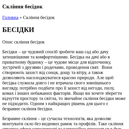
Скління бесідок
Головна
»
Скління бесідок
БЕСІДКИ
Опис скління бесідок
Бесідки – це чудовий спосіб зробити ваш сад або дачу
затишнішими та комфортнішими. Бесідка на дачі або в
приватному будинку – це чудове місце для відпочинку,
зустрічей з друзями і родичами, проведення свят. Вони
створюють захист від сонця, дощу та вітру, а також
дозволяють насолоджуватися красою природи. Але щоб
бесідка служила довго і не втрачала свого зовнішнього
вигляду, потрібно подбати про її захист від негоди, пилу,
комах і інших небажаних факторів. Якщо ви хочете зберегти
відчуття простору та світла, то звичайне скління бесідки може
не підходити. Одним з найкращих рішень для цього є
безрамне скління бесідки.
Безрамне скління – це сучасна технологія, яка дозволяє
монтувати скло без видимих рамок та профілів. Таке скління
створює ефект невидимості та гармонійно вписується в будь-