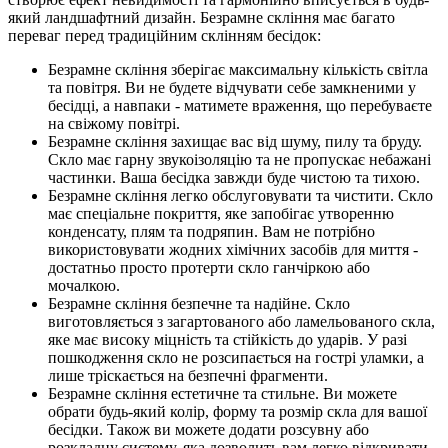
який ландшафтний дизайн. Безрамне скління має багато
переваг перед традиційним склінням бесідок:
Безрамне скління зберігає максимальну кількість світла
та повітря. Ви не будете відчувати себе замкненими у
бесідці, а навпаки - матимете враження, що перебуваєте
на свіжому повітрі.
Безрамне скління захищає вас від шуму, пилу та бруду.
Скло має гарну звукоізоляцію та не пропускає небажані
частинки. Ваша бесідка завжди буде чистою та тихою.
Безрамне скління легко обслуговувати та чистити. Скло
має спеціальне покриття, яке запобігає утворенню
конденсату, плям та подряпин. Вам не потрібно
використовувати жодних хімічних засобів для миття -
достатньо просто протерти скло ганчіркою або
мочалкою.
Безрамне скління безпечне та надійне. Скло
виготовляється з загартованого або ламельованого скла,
яке має високу міцність та стійкість до ударів. У разі
пошкодження скло не розсипається на гострі уламки, а
лише тріскається на безпечні фрагменти.
Безрамне скління естетичне та стильне. Ви можете
обрати будь-який колір, форму та розмір скла для вашої
бесідки. Також ви можете додати розсувну або
розкладну систему, яка дозволить вам легко відкривати