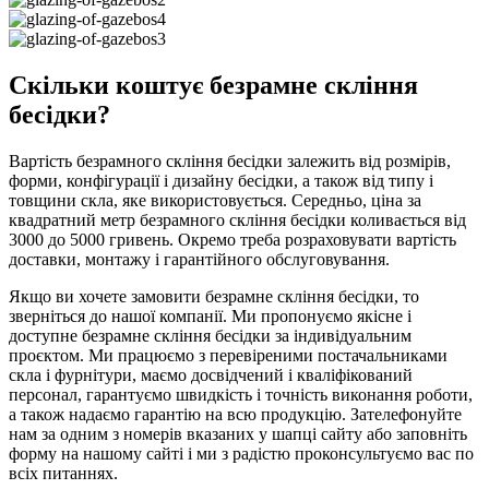
Скільки коштує безрамне скління
бесідки?
Вартість безрамного скління бесідки залежить від розмірів,
форми, конфігурації і дизайну бесідки, а також від типу і
товщини скла, яке використовується. Середньо, ціна за
квадратний метр безрамного скління бесідки коливається від
3000 до 5000 гривень. Окремо треба розраховувати вартість
доставки, монтажу і гарантійного обслуговування.
Якщо ви хочете замовити безрамне скління бесідки, то
зверніться до нашої компанії. Ми пропонуємо якісне і
доступне безрамне скління бесідки за індивідуальним
проєктом. Ми працюємо з перевіреними постачальниками
скла і фурнітури, маємо досвідчений і кваліфікований
персонал, гарантуємо швидкість і точність виконання роботи,
а також надаємо гарантію на всю продукцію. Зателефонуйте
нам за одним з номерів вказаних у шапці сайту або заповніть
форму на нашому сайті і ми з радістю проконсультуємо вас по
всіх питаннях.