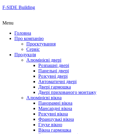
F-SIDE Building
Menu
Головна
Про компанію
Проєктування
Сервіс
Продукція
Алюмінієві двері
Розпашні двері
Панельні двері
Розсувні двері
Автоматичні двері
Двері гармошка
Двері прихованого монтажу
Алюмінієві вікна
Панорамні вікна
Мансардні вікна
Розсувні вікна
Французькі вікна
Глухе вікно
Вікна гармошка